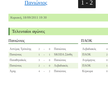
1 - 2
Πανιώνιος
Κυριακή, 18/09/2011 19:30
Τελευταίοι αγώνες
Πανιώνιος
ΠΑΟΚ
Αστέρας Τρίπολης
-
Πανιώνιος
Λεβαδιακός
2
0
4
Πανιώνιος
-
SKODA Ξάνθη
ΠΑΟΚ
1
1
2
Παναθηναϊκός
-
Πανιώνιος
Ατρόμητος
3
0
0
Πανιώνιος
-
Λεβαδιακός
ΠΑΟΚ
2
0
1
Άρης
-
Πανιώνιος
Κέρκυρα
4
2
0