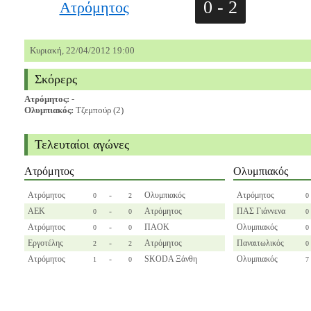
0 - 2
Ατρόμητος
Κυριακή, 22/04/2012 19:00
Σκόρερς
Ατρόμητος:
-
Ολυμπιακός:
Τζεμπούρ (2)
Τελευταίοι αγώνες
Ατρόμητος
Ολυμπιακός
Ατρόμητος
-
Ολυμπιακός
Ατρόμητος
0
2
0
ΑΕΚ
-
Ατρόμητος
ΠΑΣ Γιάννενα
0
0
0
Ατρόμητος
-
ΠΑΟΚ
Ολυμπιακός
0
0
0
Εργοτέλης
-
Ατρόμητος
Παναιτωλικός
2
2
0
Ατρόμητος
-
SKODA Ξάνθη
Ολυμπιακός
1
0
7