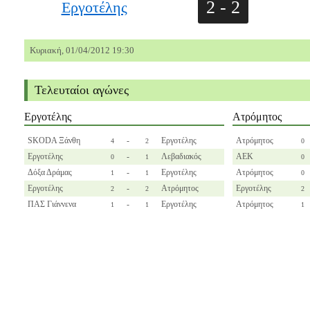
2 - 2
Εργοτέλης
Κυριακή, 01/04/2012 19:30
Τελευταίοι αγώνες
Εργοτέλης
Ατρόμητος
SKODA Ξάνθη
-
Εργοτέλης
Ατρόμητος
4
2
0
Εργοτέλης
-
Λεβαδιακός
ΑΕΚ
0
1
0
Δόξα Δράμας
-
Εργοτέλης
Ατρόμητος
1
1
0
Εργοτέλης
-
Ατρόμητος
Εργοτέλης
2
2
2
ΠΑΣ Γιάννενα
-
Εργοτέλης
Ατρόμητος
1
1
1