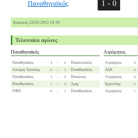
1 - 0
Παναθηναϊκός
Κυριακή, 22/01/2012 19:30
Τελευταίοι αγώνες
Παναθηναϊκός
Ατρόμητος
Παναθηναϊκός
-
Παναιτωλικός
Ατρόμητος
4
0
0
Αστέρας Τρίπολης
-
Παναθηναϊκός
ΑΕΚ
0
2
0
Παναθηναϊκός
-
Πανιώνιος
Ατρόμητος
3
0
0
Παναθηναϊκός
-
Άρης
Εργοτέλης
1
0
2
ΟΦΗ
-
Παναθηναϊκός
Ατρόμητος
0
1
1